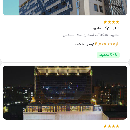
هتل اترک مشهد
مشهد، فلکه آب (میدان بیت المقدس)
از
4,000,000
تومان /1 شب
تا 0% تخفیف