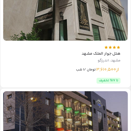
هتل جوار الملک مشهد
مشهد، اندرزگو
از
3,610,500
تومان /1 شب
تا 17% تخفیف