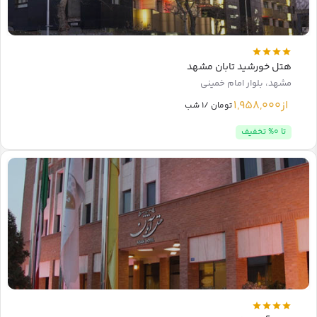
هتل خورشید تابان مشهد
مشهد، بلوار امام خمینی
از
1,958,000
تومان /1 شب
تا 0% تخفیف