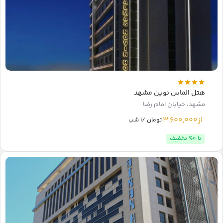
هتل الماس نوین مشهد
مشهد، خیابان امام رضا
از
3,600,000
تومان /1 شب
تا 0% تخفیف