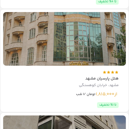
تا 0% تخفیف
هتل پارسیان مشهد
مشهد، خیابان کوهسنگی
از
1,815,000
تومان /1 شب
تا 1% تخفیف