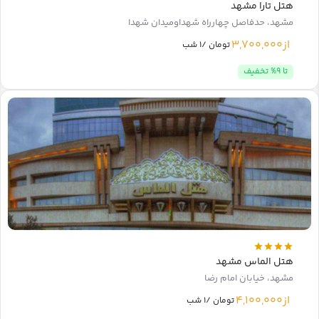
هتل تارا مشهد
مشهد، حدفاصل چهارراه شهداومیدان شهدا
از
3,700,000
تومان /1 شب
تا 9% تخفیف
هتل الماس مشهد
مشهد، خیابان امام رضا
از
4,100,000
تومان /1 شب