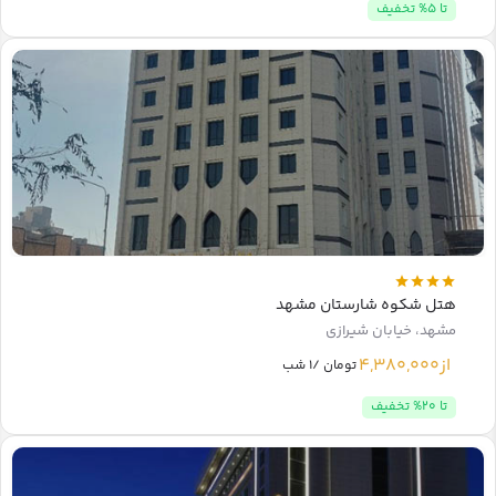
تا 5% تخفیف
هتل شکوه شارستان مشهد
مشهد، خیابان شیرازی
از
4,380,000
تومان /1 شب
تا 20% تخفیف