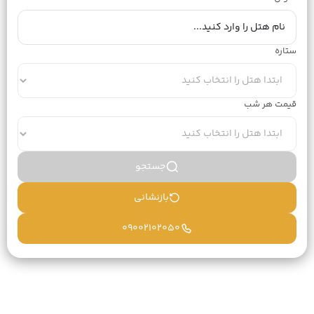
ستاره
قیمت هر شب
جستجو
بازنشانی
09002102050