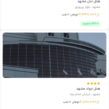
هتل آبان مشهد
مشهد، بلوار پیروزی
از
3,330,000
تومان /1 شب
تا 21% تخفیف
هتل جواد مشهد
مشهد، خیابان امام رضا
از
2,800,000
تومان /1 شب