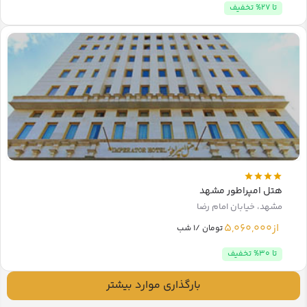
تا 27% تخفیف
هتل امپراطور مشهد
مشهد، خیابان امام رضا
از
5,060,000
تومان /1 شب
تا 30% تخفیف
بارگذاری موارد بیشتر