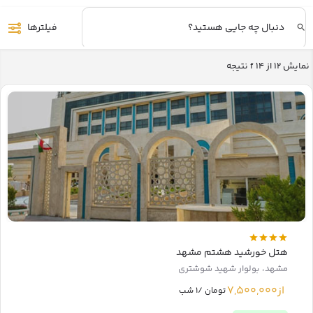
فیلترها
نمایش
12
از f
14
نتیجه
هتل خورشید هشتم مشهد
مشهد، بولوار شهید شوشتری
از
7,500,000
تومان /1 شب