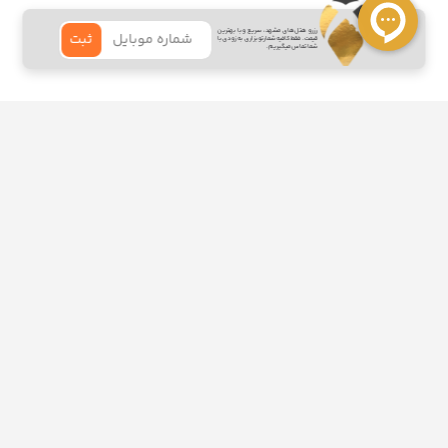
×
رزرو هتل‌های مشهد، سریع و با بهترین
ثبت
قیمت. فقط کافیه شمارتو بزاری به زودی با
شما تماس میگیریم.
مشهد رزرو به عنوان اولین مرکز رسمی رزرواسیون هتل در ایران از سال 1385 فعالیت
خود را آغاز کرده و در حال حاضر علاوه‌بر رزرو هتل داخلی و خارجی، رزرو تور و بلیط
هواپیما را نیز به خدمات خود افزوده است.
تهران:
مشهد: خیابان امام رضا، نبش امام رضا ۱۴ هتل خاور
کد پستی:
9185173601
شماره تماس:
09002102050
ایمیل:
info@mashhadreserve.com