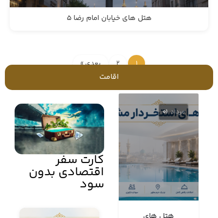
هتل های خیابان امام رضا 5
1
2
بعدی »
اقامت
مرداد
01
کارت سفر
اقتصادی بدون
سود
هتل های