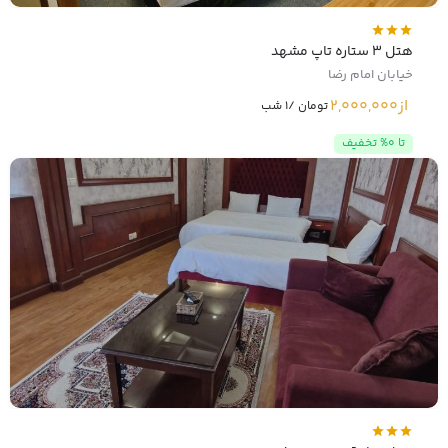
هتل 3 ستاره تاپ مشهد
خیابان امام رضا
از
2,000,000
تومان /1 شب
تا 0% تخفیف