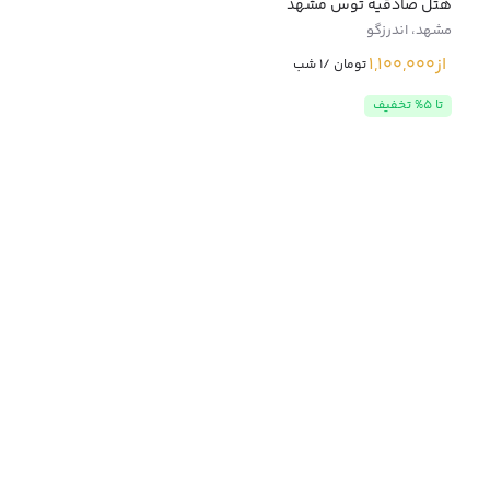
هتل صادقیه توس مشهد
مشهد، اندرزگو
از
1,100,000
تومان /1 شب
تا 5% تخفیف