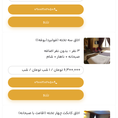
09002102050
رزرو
اتاق سه تخته (فولبرد(بوفه))
3 نفر - بدون نفر اضافه
صبحانه + ناهار + شام
6,300,000 تومان / 1 شب تومان / شب
09002102050
رزرو
اتاق کانکت چهار تخته (اقامت با صبحانه)