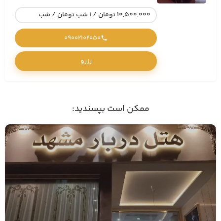
10,500,000 تومان / 1 شب تومان / شب
09002102050
رزرو
ممکن است بپسندید: