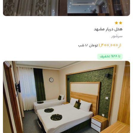
هتل دربار مشهد
سرشور
از
1,400,000
تومان /1 شب
تا 28% تخفیف