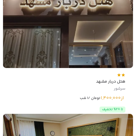
هتل دربار مشهد
سرشور
از
1,400,000
تومان /1 شب
تا 28% تخفیف