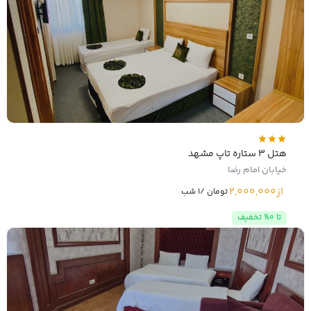
هتل 3 ستاره تاپ مشهد
خیابان امام رضا
از
2,000,000
تومان /1 شب
تا 0% تخفیف