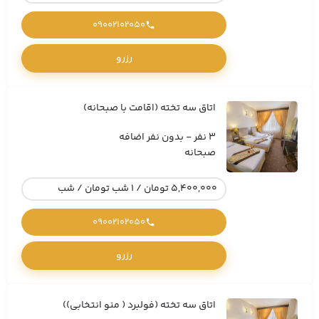
09002102050
رزرو
اتاق سه تخته (اقامت با صبحانه)
3 نفر - بدون نفر اضافه
صبحانه
5,400,000 تومان / 1 شب تومان / شب
09002102050
رزرو
اتاق سه تخته (فولبرد ( منو انتخابی))