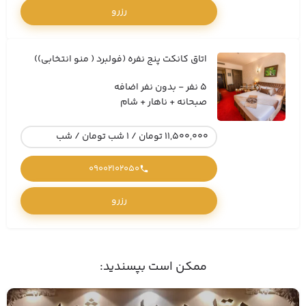
رزرو
اتاق کانکت پنج نفره (فولبرد ( منو انتخابی))
5 نفر - بدون نفر اضافه
صبحانه + ناهار + شام
11,500,000 تومان / 1 شب تومان / شب
09002102050
رزرو
ممکن است بپسندید: