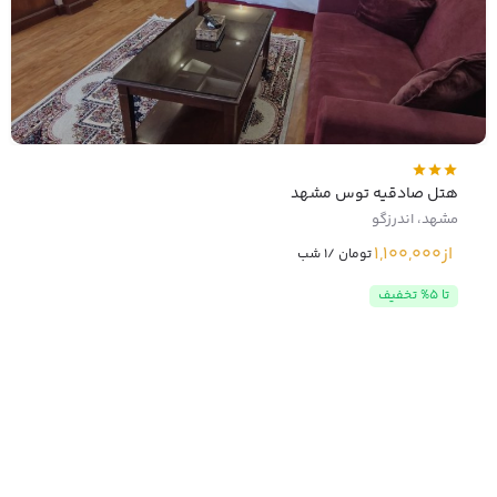
هتل صادقیه توس مشهد
مشهد، اندرزگو
از
1,100,000
تومان /1 شب
تا 5% تخفیف