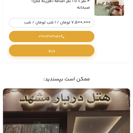
4 نفر + تا 1 نفر اضافه (هزینه مجزا)
صبحانه
7,500,000 تومان / 1 شب تومان / شب
09002102050
رزرو
ممکن است بپسندید: