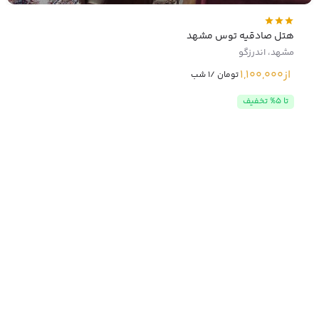
هتل صادقیه توس مشهد
مشهد، اندرزگو
از
1,100,000
تومان /1 شب
تا 5% تخفیف