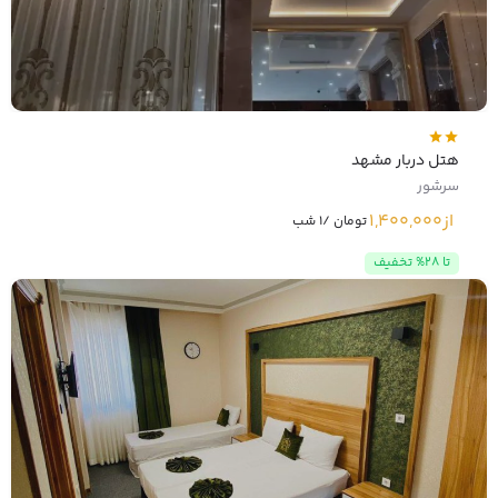
هتل دربار مشهد
سرشور
از
1,400,000
تومان /1 شب
تا 28% تخفیف