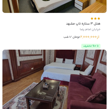
هتل 3 ستاره تاپ مشهد
خیابان امام رضا
از
2,000,000
تومان /1 شب
تا 0% تخفیف