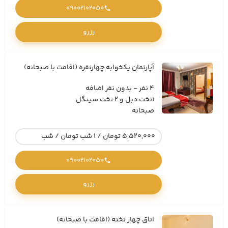
09002102050
رزرو
آپارتمان یکخوابه چهارنفره (اقامت با صبحانه)
4 نفر - بدون نفر اضافه
1تخت دبل و 2 تخت سینگل
صبحانه
5,520,000 تومان / 1 شب تومان / شب
09002102050
رزرو
اتاق چهار تخته (اقامت با صبحانه)