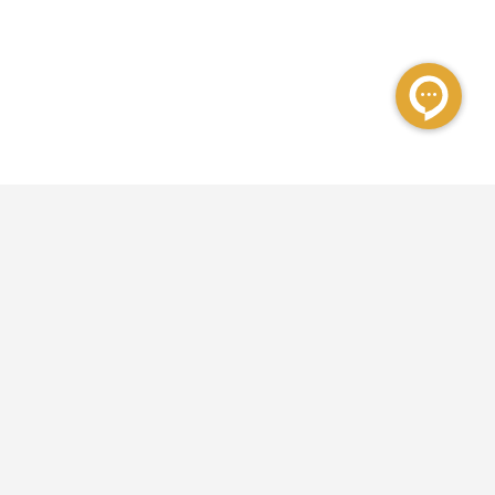
مشهد رزرو به عنوان اولین مرکز رسمی رزرواسیون هتل در ایران از سال 1385 فعالیت
خود را آغاز کرده و در حال حاضر علاوه‌بر رزرو هتل داخلی و خارجی، رزرو تور و بلیط
هواپیما را نیز به خدمات خود افزوده است.
تهران:
مشهد: خیابان امام رضا، نبش امام رضا ۱۴ هتل خاور
کد پستی:
9185173601