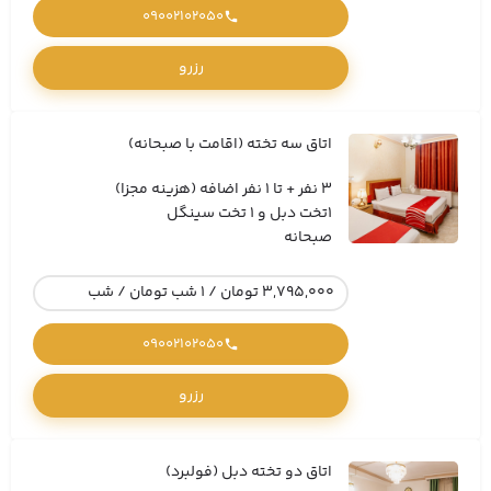
09002102050
رزرو
اتاق سه تخته (اقامت با صبحانه)
3 نفر + تا 1 نفر اضافه (هزینه مجزا)
1تخت دبل و 1 تخت سینگل
صبحانه
3,795,000 تومان / 1 شب تومان / شب
09002102050
رزرو
اتاق دو تخته دبل (فولبرد)