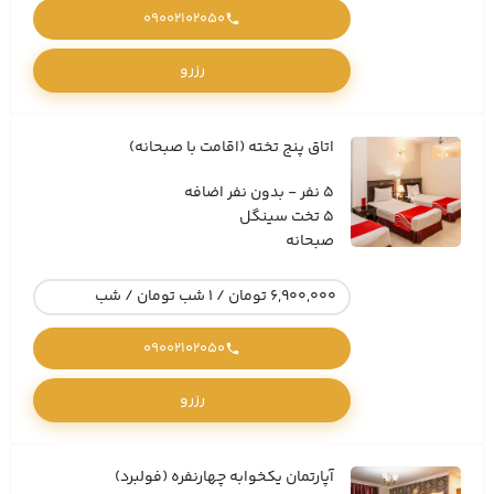
09002102050
رزرو
اتاق پنج تخته (اقامت با صبحانه)
5 نفر - بدون نفر اضافه
5 تخت سینگل
صبحانه
6,900,000 تومان / 1 شب تومان / شب
09002102050
رزرو
آپارتمان یکخوابه چهارنفره (فولبرد)