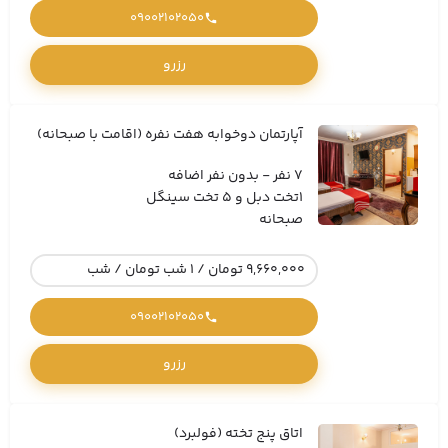
09002102050
رزرو
آپارتمان دوخوابه هفت نفره (اقامت با صبحانه)
7 نفر - بدون نفر اضافه
1تخت دبل و 5 تخت سینگل
صبحانه
9,660,000 تومان / 1 شب تومان / شب
09002102050
رزرو
اتاق پنج تخته (فولبرد)