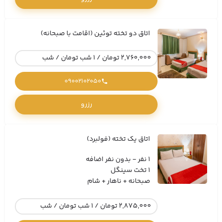
اتاق دو تخته توئین (اقامت با صبحانه)
2,760,000 تومان / 1 شب تومان / شب
09002102050
رزرو
اتاق یک تخته (فولبرد)
1 نفر - بدون نفر اضافه
1 تخت سینگل
صبحانه + ناهار + شام
2,875,000 تومان / 1 شب تومان / شب