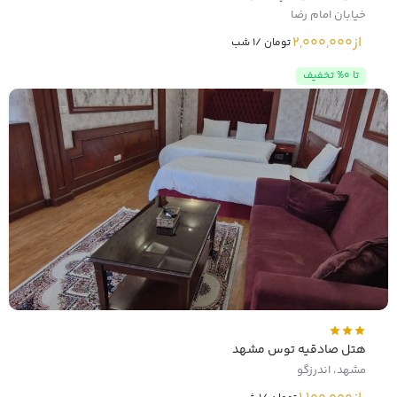
خیابان امام رضا
از
2,000,000
تومان /1 شب
تا 0% تخفیف
هتل صادقیه توس مشهد
مشهد، اندرزگو