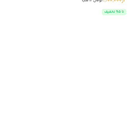
از
1,100,000
تومان /1 شب
تا 5% تخفیف