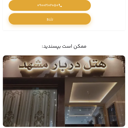
09002102050
رزرو
ممکن است بپسندید: