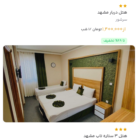
هتل دربار مشهد
سرشور
از
1,400,000
تومان /1 شب
تا 28% تخفیف
هتل 3 ستاره تاپ مشهد