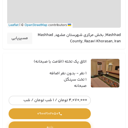
|
©
OpenStreetMap
contributors
Leaflet
Mashhad, بخش مرکزی شهرستان مشهد, Mashhad
مسیریابی
County, Razavi Khorasan, Iran
اتاق یک تخته (اقامت با صبحانه)
1 نفر - بدون نفر اضافه
1 تخت سینگل
صبحانه
4,070,000 تومان / 1 شب تومان / شب
09002102050
رزرو