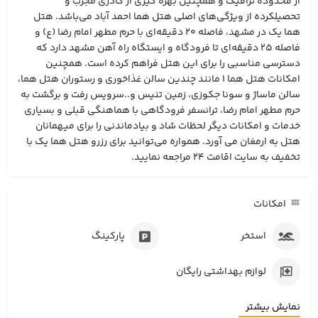
از محدوده ترافیک و همچنین بهره گیری از کادری مجرب و
تحصیلکرده از ویژگی‌های اصلی هتل هما احمد آباد می‌باشد. هتل
هما یک در مشهد، فاصله 20 دقیقه‌ای با حرم مطهر امام رضا (ع) و
فاصله 25 دقیقه‌ای تا فرودگاه و ایستگاه راه آهن مشهد دارد که
دسترسی مناسبی را برای این هتل فراهم کرده است. همچنین
امکانات هتل هما 1 مانند چندین سالن غذاخوری و رستوران هتل هما،
سالن ماساژ و سونا جکوزی، زمین تنیس و..سرویس رفت و برگشت به
حرم مطهر امام رضا، ترانسفر فرودگاهی با هماهنگی قبلی و بسیاری
خدمات و امکانات دیگر لحظات شاد و بیادماندنی را برای میهمانان
هتل به ارمغان می آورد. همواره می‌توانید برای رزرو هتل هما یک با
تخفیف به سایت اقامت 24 مراجعه نمایید.
امکانات
استخر
پارکینگ
لوازم بهداشتی رایگان
نمایش بیشتر