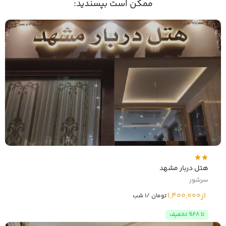
ممکن است بپسندید:
هتل دربار مشهد
سرشور
از
1,400,000
تومان /1 شب
تا 28% تخفیف