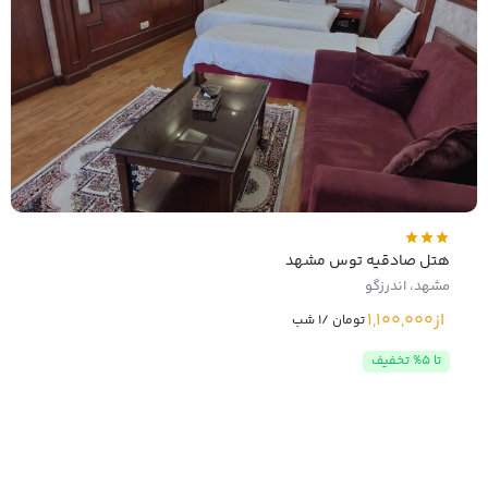
هتل صادقیه توس مشهد
مشهد، اندرزگو
از
1,100,000
تومان /1 شب
تا 5% تخفیف