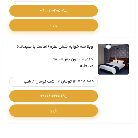
09002102050
رزرو
ویلا سه خوابه شش نفره (اقامت با صبحانه)
6 نفر - بدون نفر اضافه
صبحانه
14,740,000 تومان / 1 شب تومان / شب
09002102050
رزرو