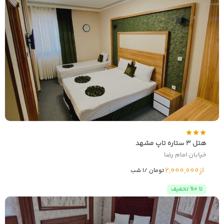
هتل 3 ستاره تاپ مشهد
خیابان امام رضا
از
2,000,000
تومان /1 شب
تا 0% تخفیف