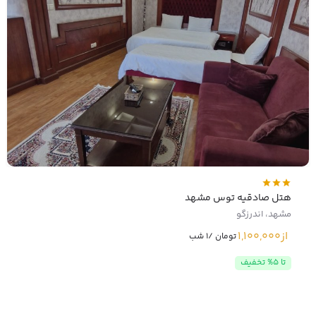
هتل صادقیه توس مشهد
مشهد، اندرزگو
از
1,100,000
تومان /1 شب
تا 5% تخفیف