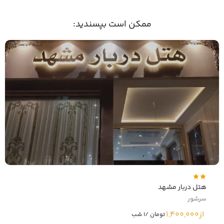
ممکن است بپسندید:
هتل دربار مشهد
سرشور
از
1,400,000
تومان /1 شب