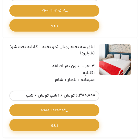
09002102050
رزرو
اتاق سه تخته رویال (دو تخته + کاناپه تخت شو)
(فولبرد)
3 نفر - بدون نفر اضافه
1کاناپه
صبحانه + ناهار + شام
6,300,000 تومان / 1 شب تومان / شب
09002102050
رزرو