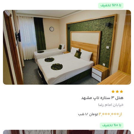
تا 28% تخفیف
هتل 3 ستاره تاپ مشهد
خیابان امام رضا
از
2,000,000
تومان /1 شب
تا 0% تخفیف