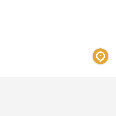
مشهد رزرو به عنوان اولین مرکز رسمی رزرواسیون هتل در ایران از سال 1385 فعالیت
خود را آغاز کرده و در حال حاضر علاوه‌بر رزرو هتل داخلی و خارجی، رزرو تور و بلیط