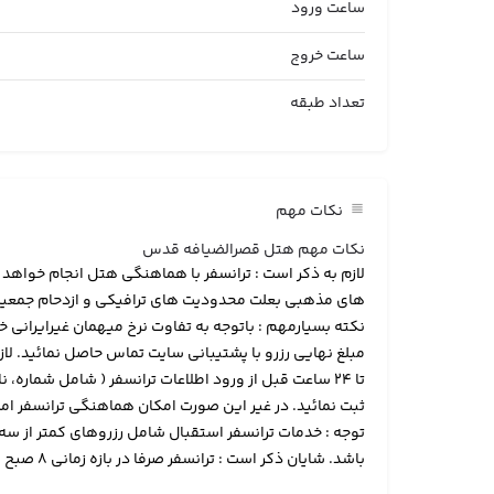
ساعت ورود
ساعت خروج
تعداد طبقه
نکات مهم
نکات مهم هتل قصرالضیافه قدس
لازم به ذکر است : ترانسفر با هماهنگی هتل انجام خواهد 
های مذهبی بعلت محدودیت های ترافیکی و ازدحام جمعیت 
نکته بسیارمهم : باتوجه به تفاوت نرخ میهمان غیرایران
مبلغ نهایی رزرو با پشتیبانی سایت تماس حاصل نمائید. ل
تا 24 ساعت قبل از ورود اطلاعات ترانسفر ( شامل شماره، نا
ثبت نمائید. در غیر این صورت امکان هماهنگی ترانسفر امک
توجه : خدمات ترانسفر استقبال شامل رزروهای کمتر از سه
باشد. شایان ذکر است : ترانسفر صرفا در بازه زمانی 8 صبح لغایت 20 شب انجام خواهد شد .