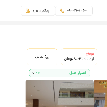
09002102050
پیگیری رزرو
تومان
تماس
از
8,030,000
تومان
0
امتیاز هتل
10 /