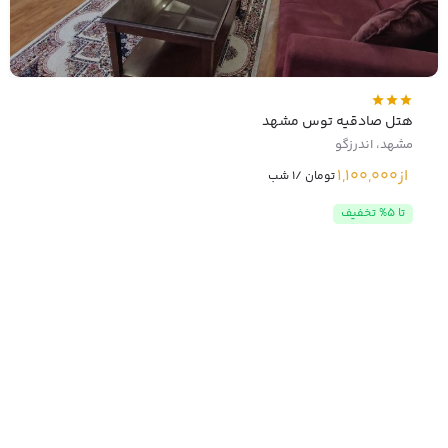
هتل صادقیه توس مشهد
مشهد، اندرزگو
از
1,100,000
تومان /1 شب
تا 5% تخفیف