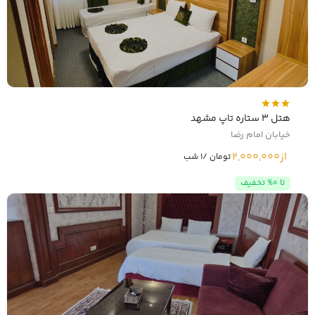
هتل 3 ستاره تاپ مشهد
خیابان امام رضا
از
2,000,000
تومان /1 شب
تا 0% تخفیف