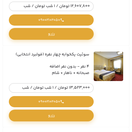
12,607,800 تومان / 1 شب تومان / شب
09002102050
رزرو
سوئیت یکخوابه چهار نفره (فولبرد انتخابی)
4 نفر - بدون نفر اضافه
صبحانه + ناهار + شام
13,523,000 تومان / 1 شب تومان / شب
09002102050
رزرو