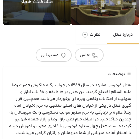
مشاهده همه
درباره هتل
نظرات
0
تماس
مسیریابی
توضیحات
هتل فردوس مشهد در سال 1389 در جوار بارگاه ملکوتی حضرت رضا
علیه السلام افتتاح گردید.این هتل در 10 طبقه و 98 باب اتاق و
سوئیت از امکانات رفاهی ویژه ای برخوردار می‌باشد همچنین قرار
گیری هتل در یکی از خیابان های اصلی منتهی به حرم (خیابان امام
رضا) علاوه بر نزدیکی به حرم مطهر موجب دسترسی راحت میهمانان به
چندین مراکز خرید در اطراف حرم نظیر بازار رضا و بازار هفده شهریور
گردیده است.هتل چهار ستاره فردوس با کادری مجرب و اموزش دیده
با افتخار آماده میزبانی از شما میهمانان و زائران گرامی می‌باشند.