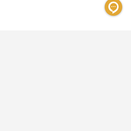
مشهد رزرو به عنوان اولین مرکز رسمی رزرواسیون هتل در ایران از سال 1385 فعالیت
خود را آغاز کرده و در حال حاضر علاوه‌بر رزرو هتل داخلی و خارجی، رزرو تور و بلیط
هواپیما را نیز به خدمات خود افزوده است.
تهران:
مشهد: خیابان امام رضا، نبش امام رضا ۱۴ هتل خاور
کد پستی:
9185173601
شماره تماس:
09002102050
ایمیل:
info@mashhadreserve.com