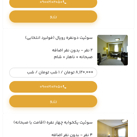
09002102050
رزرو
سوئیت دونفره رویال (فولبرد انتخابی)
2 نفر - بدون نفر اضافه
صبحانه + ناهار + شام
8,120,000 تومان / 1 شب تومان / شب
09002102050
رزرو
سوئیت یکخوابه چهار نفره (اقامت با صبحانه)
4 نفر - بدون نفر اضافه