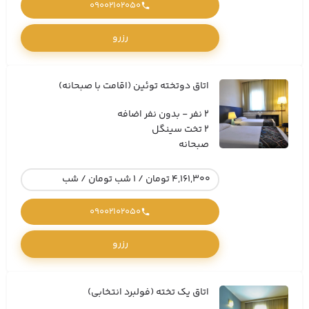
09002102050
رزرو
اتاق دوتخته توئین (اقامت با صبحانه)
2 نفر - بدون نفر اضافه
2 تخت سینگل
صبحانه
4,161,300 تومان / 1 شب تومان / شب
09002102050
رزرو
اتاق یک تخته (فولبرد انتخابی)