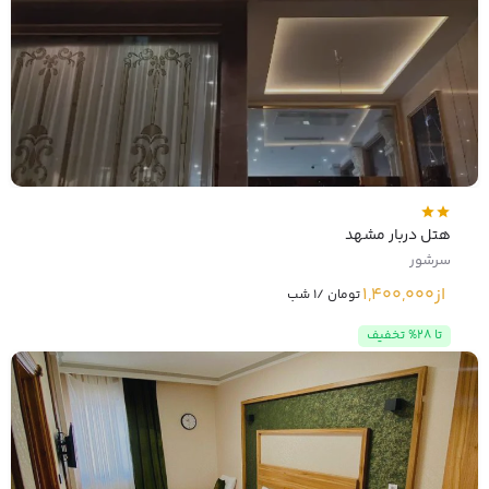
هتل دربار مشهد
سرشور
از
1,400,000
تومان /1 شب
تا 28% تخفیف