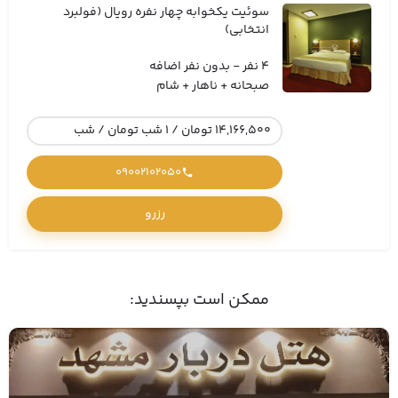
سوئیت یکخوابه چهار نفره رویال (فولبرد
انتخابی)
4 نفر - بدون نفر اضافه
صبحانه + ناهار + شام
14,166,500 تومان / 1 شب تومان / شب
09002102050
رزرو
ممکن است بپسندید: