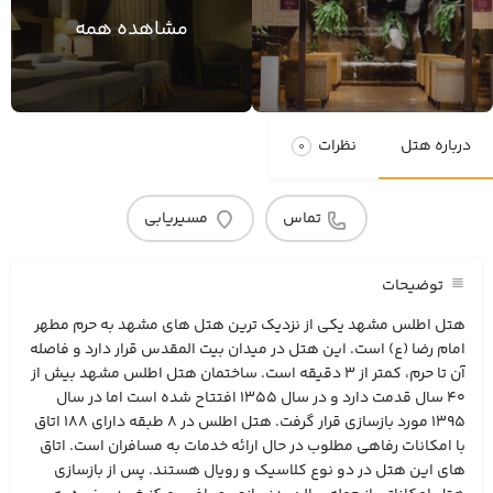
مشاهده همه
درباره هتل
نظرات
0
تماس
مسیریابی
نکته قابل توجه : واحدهای اکونومی این هتل
نکات مهم
بازسازی نشده است.
توضیحات
هتل اطلس
هتل اطلس مشهد یکی از نزدیک ‌ترین هتل‌ های مشهد به حرم مطهر
امام رضا (ع) است. این هتل در میدان بیت ‌المقدس قرار دارد و فاصله
آن تا حرم، کمتر از 3 دقیقه است. ساختمان هتل اطلس مشهد بیش از
۴۰ سال قدمت دارد و در سال 1355 افتتاح شده است اما در سال
۱۳۹۵ مورد بازسازی قرار گرفت. هتل اطلس در ۸ طبقه دارای ۱۸۸ اتاق
با امکانات رفاهی مطلوب در حال ارائه خدمات به مسافران است. اتاق
های این هتل در دو نوع کلاسیک و رویال هستند. پس از بازسازی