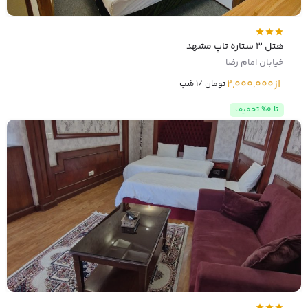
هتل 3 ستاره تاپ مشهد
خیابان امام رضا
از
2,000,000
تومان /1 شب
تا 0% تخفیف