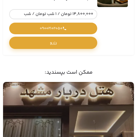
14,800,000 تومان / 1 شب تومان / شب
09002102050
رزرو
ممکن است بپسندید: