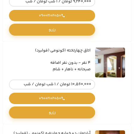
9,240,000 تومان / 1 شب تومان / شب
09002102050
رزرو
اتاق چهارتخته اکونومی (فولبرد)
4 نفر - بدون نفر اضافه
صبحانه + ناهار + شام
10,560,000 تومان / 1 شب تومان / شب
09002102050
رزرو
آپارتمان دو خوابه چهارنفره اکونومی (فولبرد)