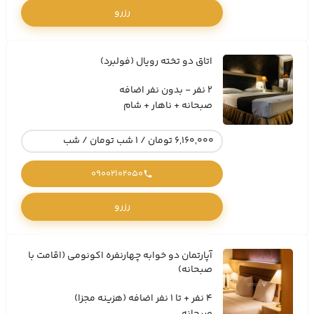
رزرو
اتاق دو تخته رویال (فولبرد)
2 نفر - بدون نفر اضافه
صبحانه + ناهار + شام
6,160,000 تومان / 1 شب تومان / شب
09002102050
رزرو
آپارتمان دو خوابه چهارنفره اکونومی (اقامت با
صبحانه)
4 نفر + تا 1 نفر اضافه (هزینه مجزا)