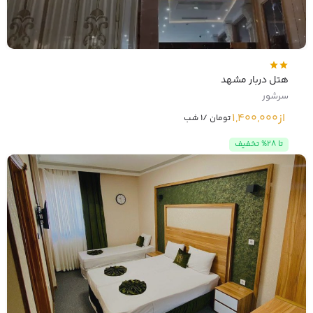
هتل دربار مشهد
سرشور
از
1,400,000
تومان /1 شب
تا 28% تخفیف