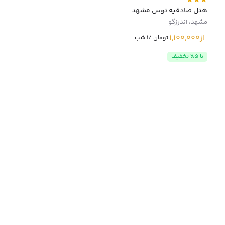
هتل صادقیه توس مشهد
مشهد، اندرزگو
از
1,100,000
تومان /1 شب
تا 5% تخفیف