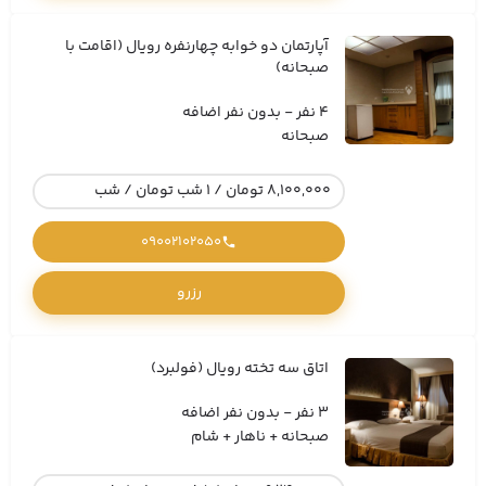
آپارتمان دو خوابه چهارنفره رویال (اقامت با
صبحانه)
4 نفر - بدون نفر اضافه
صبحانه
8,100,000 تومان / 1 شب تومان / شب
09002102050
رزرو
اتاق سه تخته رویال (فولبرد)
3 نفر - بدون نفر اضافه
صبحانه + ناهار + شام