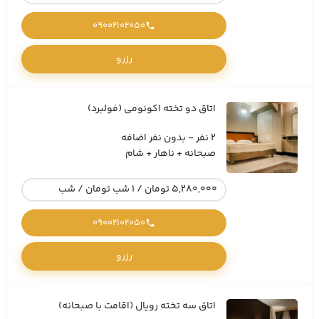
09002102050
رزرو
اتاق دو تخته اکونومی (فولبرد)
2 نفر - بدون نفر اضافه
صبحانه + ناهار + شام
5,280,000 تومان / 1 شب تومان / شب
09002102050
رزرو
اتاق سه تخته رویال (اقامت با صبحانه)