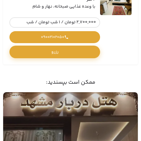
با وعده غذایی صبحانه، نهار و شام
2,700,000 تومان / 1 شب تومان / شب
09002102050
رزرو
ممکن است بپسندید: