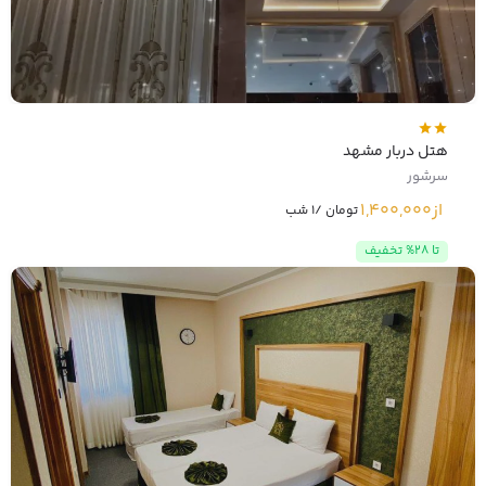
هتل دربار مشهد
سرشور
از
1,400,000
تومان /1 شب
تا 28% تخفیف