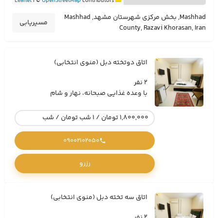
|
©
OpenStreetMap
contributors
Leaflet
Mashhad, بخش مرکزی شهرستان مشهد, Mashhad
مسیریابی
County, Razavi Khorasan, Iran
اتاق دوتخته دبل (منوی انتخابی)
2 نفر
با وعده غذایی صبحانه، نهار و شام
1,800,000 تومان / 1 شب تومان / شب
09002102050
رزرو
اتاق سه تخته دبل (منوی انتخابی)
2 نفر