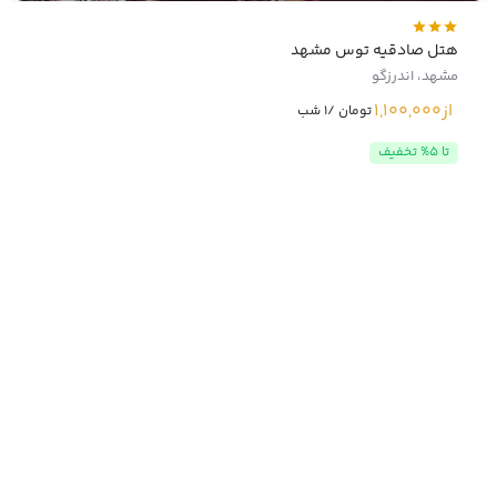
هتل صادقیه توس مشهد
مشهد، اندرزگو
از
1,100,000
تومان /1 شب
تا 5% تخفیف