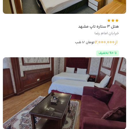
هتل 3 ستاره تاپ مشهد
خیابان امام رضا
از
2,000,000
تومان /1 شب
تا 0% تخفیف