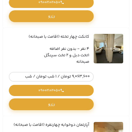
09002102050
رزرو
کانکت چهار تخته (اقامت با صبحانه)
4 نفر - بدون نفر اضافه
1تخت دبل و 2 تخت سینگل
صبحانه
9,063,600 تومان / 1 شب تومان / شب
09002102050
رزرو
آپارتمان دوخوابه چهارنفره (اقامت با صبحانه)