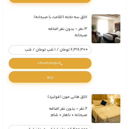
اتاق سه تخته (اقامت با صبحانه)
3 نفر - بدون نفر اضافه
صبحانه
6,316,300 تومان / 1 شب تومان / شب
09002102050
رزرو
اتاق هانی مون (فولبرد)
2 نفر - بدون نفر اضافه
صبحانه + ناهار + شام