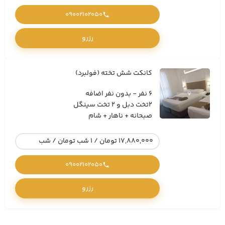
09002102050
رزرو
کانکت شش تخته (فولبرد)
6 نفر - بدون نفر اضافه
2تخت دبل و 2 تخت سینگل
صبحانه + ناهار + شام
17,880,000 تومان / 1 شب تومان / شب
09002102050
رزرو