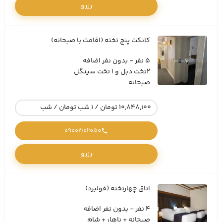
رزرو
کانکت پنج تخته (اقامت با صبحانه)
5 نفر - بدون نفر اضافه
2تخت دبل و 1 تخت سینگل
صبحانه
10,848,100 تومان / 1 شب تومان / شب
09002102050
رزرو
اتاق چهارتخته (فولبرد)
4 نفر - بدون نفر اضافه
صبحانه + ناهار + شام