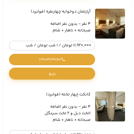
آپارتمان دوخوابه چهارنفره (فولبرد)
4 نفر - بدون نفر اضافه
صبحانه + ناهار + شام
11,920,000 تومان / 1 شب تومان / شب
09002102050
رزرو
کانکت چهار تخته (فولبرد)
4 نفر - بدون نفر اضافه
1تخت دبل و 2 تخت سینگل
صبحانه + ناهار + شام