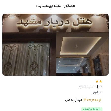
ممکن است بپسندید:
هتل دربار مشهد
سرشور
از
1,400,000
تومان /1 شب
تا 28% تخفیف