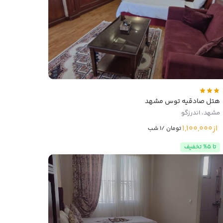
هتل صادقیه توس مشهد
مشهد، اندرزگو
از
1,100,000
تومان /1 شب
تا 5% تخفیف