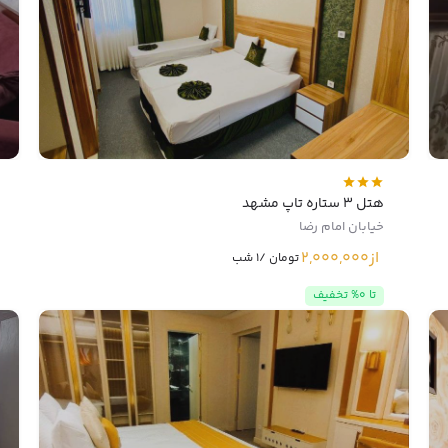
هتل 3 ستاره تاپ مشهد
خیابان امام رضا
از
2,000,000
تومان /1 شب
تا 0% تخفیف