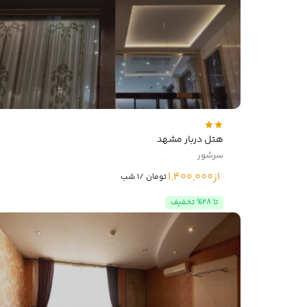
هتل دربار مشهد
سرشور
از
1,400,000
تومان /1 شب
تا 28% تخفیف