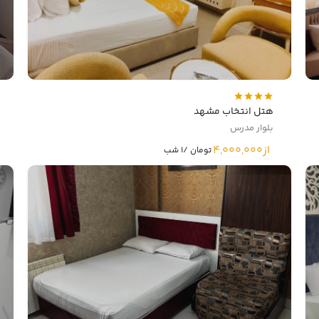
هتل انتخاب مشهد
بلوار مدرس
از
4,000,000
تومان /1 شب