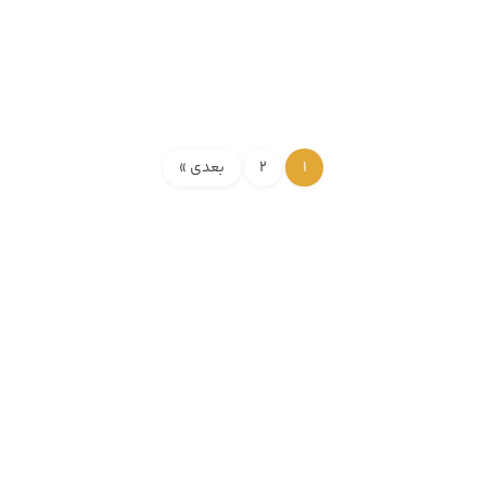
1
2
بعدی »