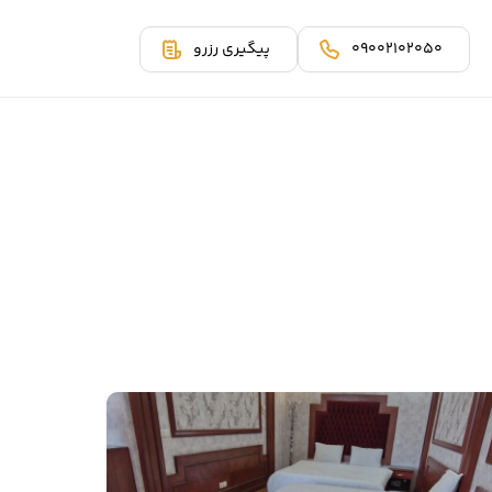
09002102050
پیگیری رزرو