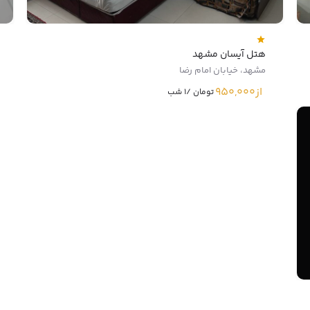
هتل آیسان مشهد
مشهد، خیابان امام رضا
از
950,000
تومان /1 شب