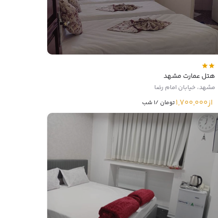
هتل عمارت مشهد
مشهد، خیابان امام رضا
از
1,700,000
تومان /1 شب