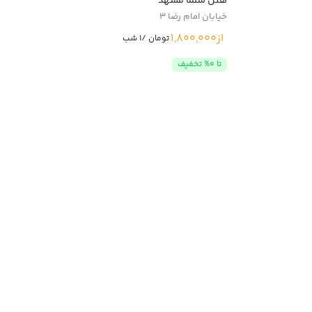
هتل سلما مشهد
خیابان امام رضا 3
از
1,800,000
تومان /1 شب
تا 0% تخفیف