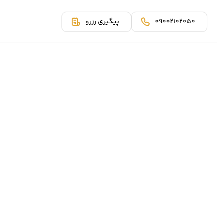
09002102050
پیگیری رزرو